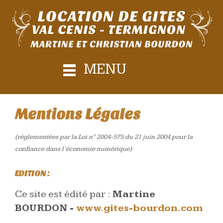
MENU
Mentions Légales
(réglementées par la Loi n° 2004-575 du 21 juin 2004 pour la
confiance dans l’économie numérique)
EDITION :
Ce site est édité par :
Martine
BOURDON -
www.gites-bourdon.com